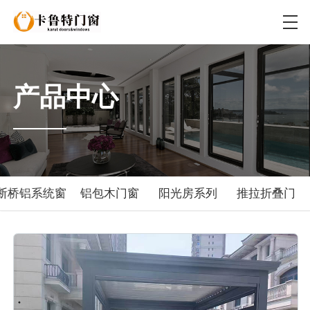
产品中心
断桥铝系统窗
铝包木门窗
阳光房系列
推拉折叠门