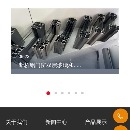
06-23
0
断桥铝门窗双层玻璃和.....
关于我们
新闻中心
产品展示